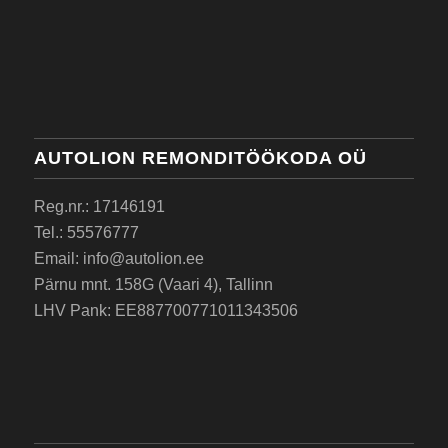
AUTOLION REMONDITÖÖKODA OÜ
Reg.nr.: 17146191
Tel.: 55576777
Email: info@autolion.ee
Pärnu mnt. 158G (Vaari 4), Tallinn
LHV Pank: EE887700771011343506