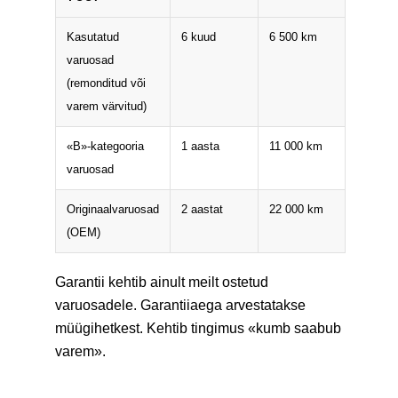
Kasutatud
6 kuud
6 500 km
varuosad
(remonditud või
varem värvitud)
«B»-kategooria
1 aasta
11 000 km
varuosad
Originaalvaruosad
2 aastat
22 000 km
(OEM)
Garantii kehtib ainult meilt ostetud
varuosadele. Garantiiaega arvestatakse
müügihetkest. Kehtib tingimus «kumb saabub
varem».