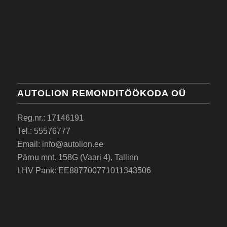
AUTOLION REMONDITÖÖKODA OÜ
Reg.nr.: 17146191
Tel.: 55576777
Email: info@autolion.ee
Pärnu mnt. 158G (Vaari 4), Tallinn
LHV Pank: EE887700771011343506